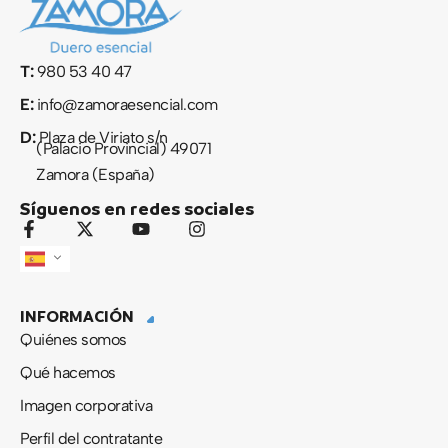
T:
980 53 40 47
E:
info@zamoraesencial.com
D:
Plaza de Viriato s/n
(Palacio Provincial) 49071
Zamora (España)
Síguenos en redes sociales
F
X
Y
I
a
-
o
n
c
t
u
s
e
w
t
t
b
i
u
a
INFORMACIÓN
o
t
b
g
o
t
e
r
Quiénes somos
k
e
a
-
r
m
Qué hacemos
f
Imagen corporativa
Perfil del contratante