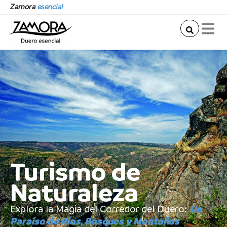
Ir
Zamora
esencial
al
contenido
Turismo de
Naturaleza
Un
Explora la Magia del Corredor del Duero:
Paraíso de Ríos, Bosques y Montañas