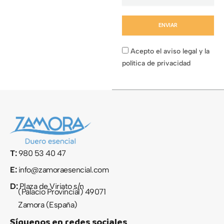
ENVIAR
Acepto el aviso legal y la
política de privacidad
T:
980 53 40 47
E:
info@zamoraesencial.com
D:
Plaza de Viriato s/n
(Palacio Provincial) 49071
Zamora (España)
Síguenos en redes sociales