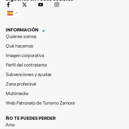
F
X
Y
I
a
-
o
n
c
t
u
s
e
w
t
t
b
i
u
a
INFORMACIÓN
o
t
b
g
o
t
e
r
Quiénes somos
k
e
a
-
r
m
Qué hacemos
f
Imagen corporativa
Perfil del contratante
Subvenciones y ayudas
Zona profesinal
Multimedia
Web Patronato de Turismo Zamora
NO TE PUEDES PERDER
Arte