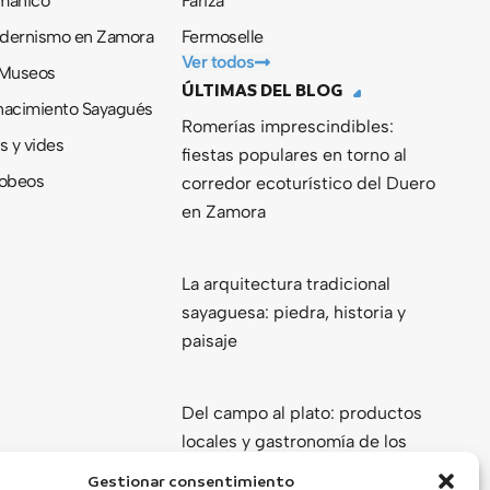
ománico
Fariza
odernismo en Zamora
Fermoselle
Ver todos
 Museos
ÚLTIMAS DEL BLOG
nacimiento Sayagués
Romerías imprescindibles:
s y vides
fiestas populares en torno al
obeos
corredor ecoturístico del Duero
en Zamora
La arquitectura tradicional
sayaguesa: piedra, historia y
paisaje
Del campo al plato: productos
locales y gastronomía de los
Arribes del Duero
Gestionar consentimiento