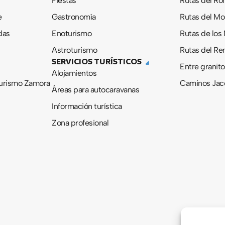
Fiestas
Rutas del R
e
Gastronomía
Rutas del M
das
Enoturismo
Rutas de los
Astroturismo
Rutas del Re
SERVICIOS TURÍSTICOS
Entre granito
Alojamientos
urismo Zamora
Caminos Jac
Áreas para autocaravanas
Información turística
Zona profesional