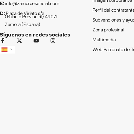
Imagen corporativa
E:
info@zamoraesencial.com
Perfil del contratant
D:
Plaza de Viriato s/n
(Palacio Provincial) 49071
Subvenciones y ayu
Zamora (España)
Zona profesinal
Síguenos en redes sociales
Multimedia
F
X
Y
I
a
-
o
n
Web Patronato de T
c
t
u
s
e
w
t
t
b
i
u
a
o
t
b
g
o
t
e
r
k
e
a
-
r
m
f