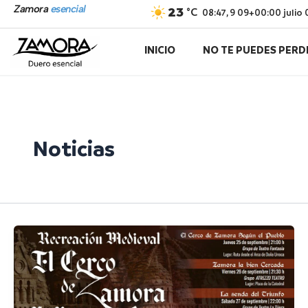
Ir
Zamora
esencial
23
°C
08:47,
9 09+00:00 julio
al
contenido
INICIO
NO TE PUEDES PERD
Noticias