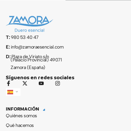
T:
980 53 40 47
E:
info@zamoraesencial.com
D:
Plaza de Viriato s/n
(Palacio Provincial) 49071
Zamora (España)
Síguenos en redes sociales
F
X
Y
I
a
-
o
n
c
t
u
s
e
w
t
t
b
i
u
a
INFORMACIÓN
o
t
b
g
o
t
e
r
Quiénes somos
k
e
a
-
r
m
Qué hacemos
f