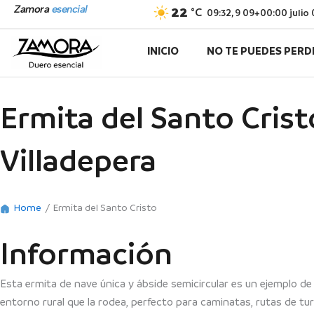
Ir
Zamora
esencial
22
°C
09:32,
9 09+00:00 julio
al
contenido
INICIO
NO TE PUEDES PERD
Ermita del Santo Crist
Villadepera
Home
/
Ermita del Santo Cristo
Información
Esta ermita de nave única y ábside semicircular es un ejemplo de l
entorno rural que la rodea, perfecto para caminatas, rutas de tur