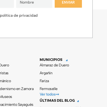
ENVIAR
 política de privacidad
MUNICIPIOS
 Duero
Almaraz de Duero
ristas
Argañín
ománico
Fariza
odernismo en Zamora
Fermoselle
Ver todos
 Museos
ÚLTIMAS DEL BLOG
nacimiento Sayagués