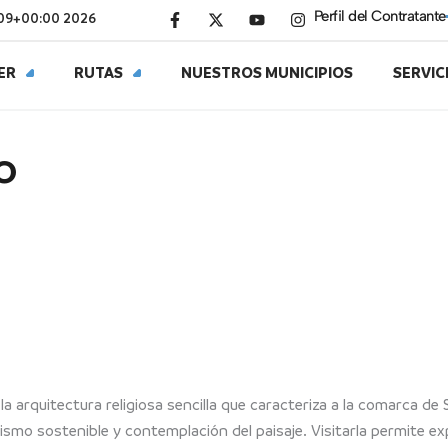
F
X
Y
I
Perfil del Contratante
 09+00:00 2026
a
-
o
n
c
t
u
s
e
w
t
t
ER
RUTAS
NUESTROS MUNICIPIOS
SERVIC
b
i
u
a
o
t
b
g
o
t
e
r
k
e
a
-
r
m
o
f
a arquitectura religiosa sencilla que caracteriza a la comarca de 
ismo sostenible y contemplación del paisaje. Visitarla permite ex