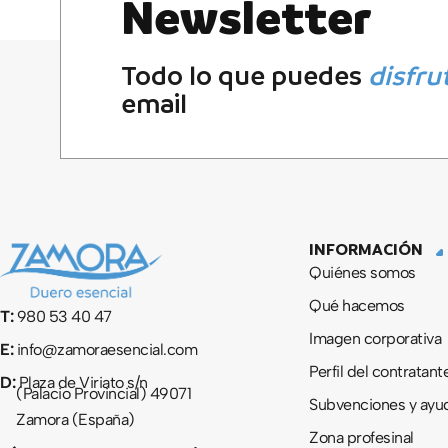
Newsletter
Todo lo que puedes
disfru
email
INFORMACIÓN
Quiénes somos
Qué hacemos
T:
980 53 40 47
Imagen corporativa
E:
info@zamoraesencial.com
Perfil del contratant
D:
Plaza de Viriato s/n
(Palacio Provincial) 49071
Subvenciones y ayu
Zamora (España)
Zona profesinal