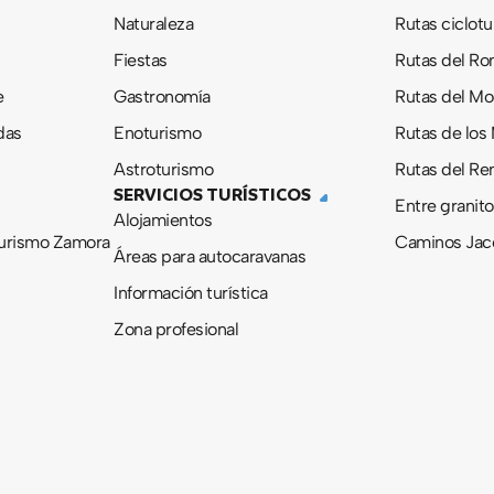
Naturaleza
Rutas ciclotu
Fiestas
Rutas del R
e
Gastronomía
Rutas del M
das
Enoturismo
Rutas de los
Astroturismo
Rutas del Re
SERVICIOS TURÍSTICOS
Entre granito
Alojamientos
urismo Zamora
Caminos Jac
Áreas para autocaravanas
Información turística
Zona profesional