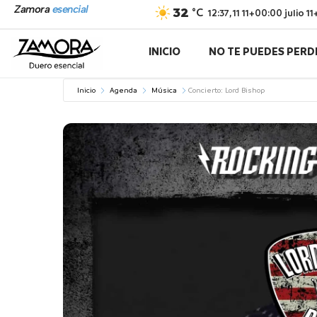
Ir
Zamora
esencial
32
°C
12:37,
11 11+00:00 julio 
al
contenido
INICIO
NO TE PUEDES PERD
Inicio
Agenda
Música
Concierto: Lord Bishop