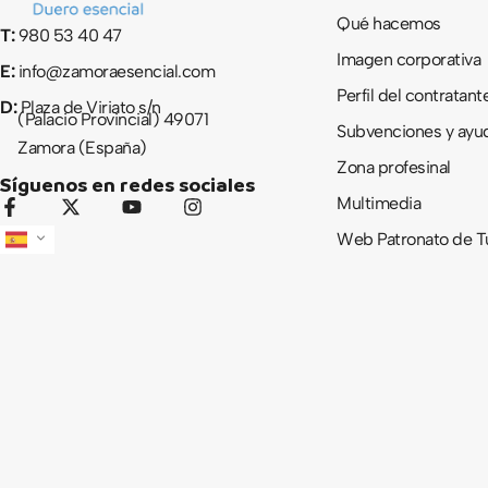
Qué hacemos
T:
980 53 40 47
Imagen corporativa
E:
info@zamoraesencial.com
Perfil del contratant
D:
Plaza de Viriato s/n
(Palacio Provincial) 49071
Subvenciones y ayu
Zamora (España)
Zona profesinal
Síguenos en redes sociales
Multimedia
F
X
Y
I
a
-
o
n
Web Patronato de T
c
t
u
s
e
w
t
t
b
i
u
a
o
t
b
g
o
t
e
r
k
e
a
-
r
m
f