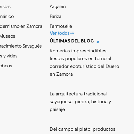
ristas
Argañín
ománico
Fariza
odernismo en Zamora
Fermoselle
Ver todos
 Museos
ÚLTIMAS DEL BLOG
nacimiento Sayagués
Romerías imprescindibles:
s y vides
fiestas populares en torno al
obeos
corredor ecoturístico del Duero
en Zamora
La arquitectura tradicional
sayaguesa: piedra, historia y
paisaje
Del campo al plato: productos