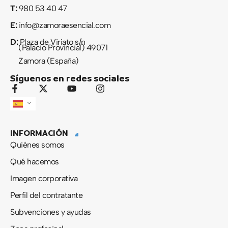
T:
980 53 40 47
E:
info@zamoraesencial.com
D:
Plaza de Viriato s/n
(Palacio Provincial) 49071
Zamora (España)
Síguenos en redes sociales
F
X
Y
I
a
-
o
n
c
t
u
s
e
w
t
t
b
i
u
a
INFORMACIÓN
o
t
b
g
o
t
e
r
Quiénes somos
k
e
a
-
r
m
Qué hacemos
f
Imagen corporativa
Perfil del contratante
Subvenciones y ayudas