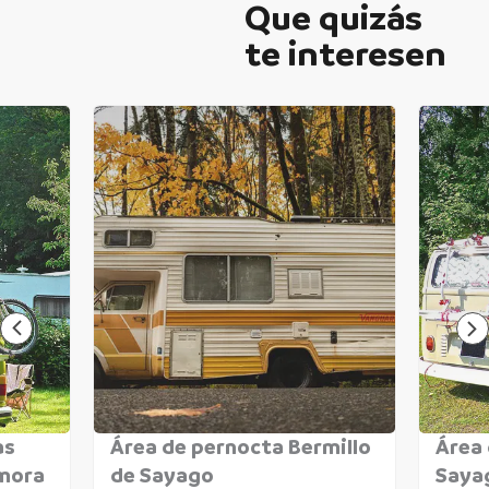
Que quizás
te interesen
as
Área de pernocta Bermillo
Área 
amora
de Sayago
Saya