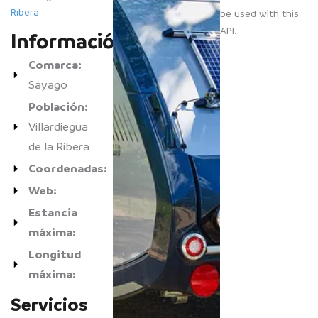
Ribera
be used with this
API.
Información
Comarca:
Sayago
Población:
Villardiegua
de la Ribera
Coordenadas:
Web:
Estancia
máxima:
Longitud
máxima:
Servicios