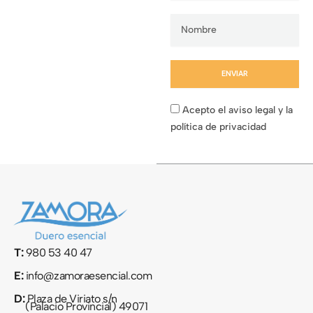
ENVIAR
Acepto el aviso legal y la
política de privacidad
T:
980 53 40 47
E:
info@zamoraesencial.com
D:
Plaza de Viriato s/n
(Palacio Provincial) 49071