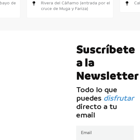
obayo de
Rivera del Cáñamo (entrada por el
Cal
cruce de Muga y Fariza)
Suscríbete
a la
Newsletter
Todo lo que
puedes
disfrutar
directo a tu
email
Email