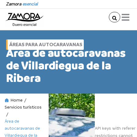
Ir
Zamora
esencial
al
contenido
ÁREAS PARA AUTOCARAVANAS
Área de autocaravanas
de Villardiegua de la
Ribera
Home
/
Servicios turísticos
/
Área de
autocaravanas de
API keys with referer
Villardiegua de la
restrictions cannot