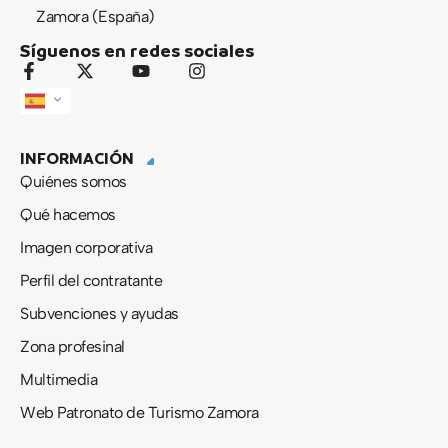
Zamora (España)
Síguenos en redes sociales
F
X
Y
I
a
-
o
n
c
t
u
s
e
w
t
t
b
i
u
a
INFORMACIÓN
o
t
b
g
o
t
e
r
Quiénes somos
k
e
a
-
r
m
Qué hacemos
f
Imagen corporativa
Perfil del contratante
Subvenciones y ayudas
Zona profesinal
Multimedia
Web Patronato de Turismo Zamora