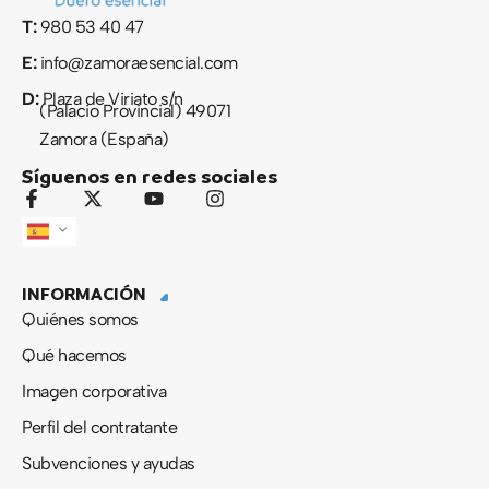
T:
980 53 40 47
E:
info@zamoraesencial.com
D:
Plaza de Viriato s/n
(Palacio Provincial) 49071
Zamora (España)
Síguenos en redes sociales
F
X
Y
I
a
-
o
n
c
t
u
s
e
w
t
t
b
i
u
a
INFORMACIÓN
o
t
b
g
o
t
e
r
Quiénes somos
k
e
a
-
r
m
Qué hacemos
f
Imagen corporativa
Perfil del contratante
Subvenciones y ayudas