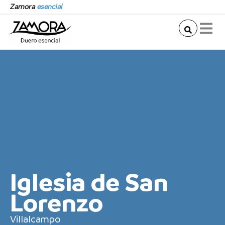
Ir
Zamora
esencial
al
contenido
Iglesia de San
Lorenzo
Villalcampo