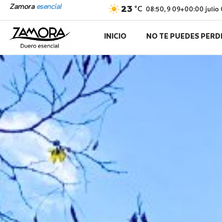
Ir
Zamora
esencial
23
°C
08:50,
9 09+00:00 julio
al
contenido
INICIO
NO TE PUEDES PERD