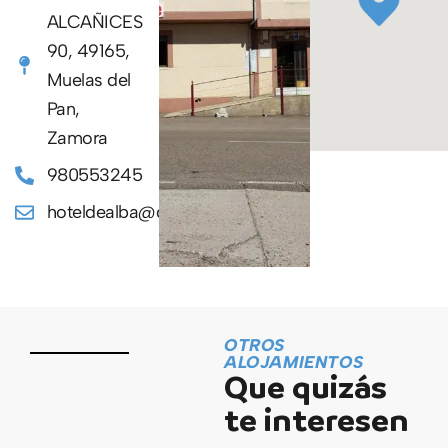
ALCAÑICES
90, 49165,
Muelas del
Pan,
Zamora
980553245
hoteldealba@gmail.com
OTROS
ALOJAMIENTOS
Que quizás
te interesen