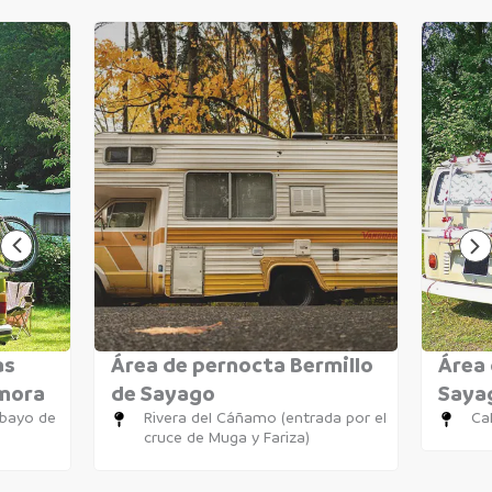
as
Área de pernocta Bermillo
Área 
amora
de Sayago
Saya
obayo de
Rivera del Cáñamo (entrada por el
Cal
cruce de Muga y Fariza)