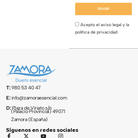
ENVIAR
Acepto el aviso legal y la
política de privacidad
T:
980 53 40 47
E:
info@zamoraesencial.com
D:
Plaza de Viriato s/n
(Palacio Provincial) 49071
Zamora (España)
Síguenos en redes sociales
F
X
Y
I