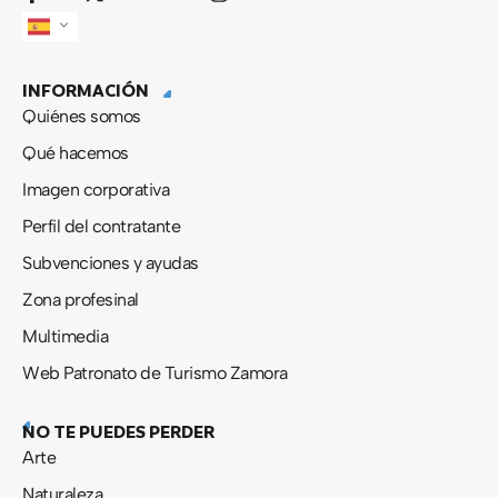
a
-
o
n
c
t
u
s
e
w
t
t
b
i
u
a
INFORMACIÓN
o
t
b
g
o
t
e
r
Quiénes somos
k
e
a
-
r
m
Qué hacemos
f
Imagen corporativa
Perfil del contratante
Subvenciones y ayudas
Zona profesinal
Multimedia
Web Patronato de Turismo Zamora
NO TE PUEDES PERDER
Arte
Naturaleza