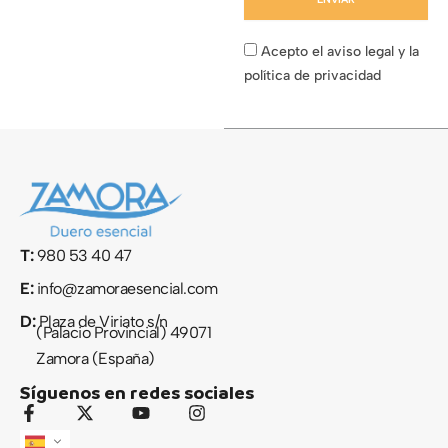
Acepto el aviso legal y la
política de privacidad
T:
980 53 40 47
E:
info@zamoraesencial.com
D:
Plaza de Viriato s/n
(Palacio Provincial) 49071
Zamora (España)
Síguenos en redes sociales
F
X
Y
I
a
-
o
n
c
t
u
s