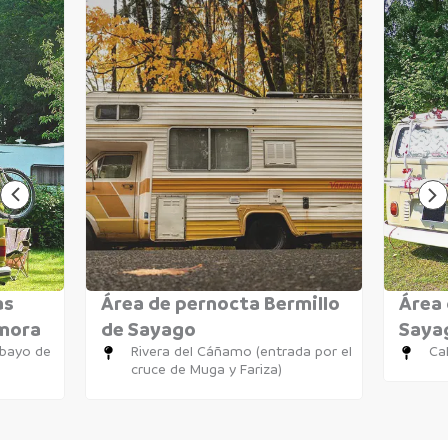
as
Área de pernocta Bermillo
Área 
amora
de Sayago
Saya
obayo de
Rivera del Cáñamo (entrada por el
Cal
cruce de Muga y Fariza)