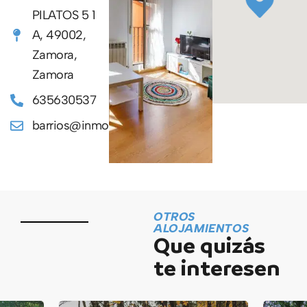
PILATOS 5 1
A, 49002,
Zamora,
Zamora
635630537
barrios@inmobarrios.com
OTROS
ALOJAMIENTOS
Que quizás
te interesen