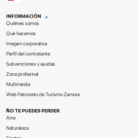
e
w
t
t
b
i
u
a
INFORMACIÓN
o
t
b
g
o
t
e
r
Quiénes somos
k
e
a
-
r
m
Qué hacemos
f
Imagen corporativa
Perfil del contratante
Subvenciones y ayudas
Zona profesinal
Multimedia
Web Patronato de Turismo Zamora
NO TE PUEDES PERDER
Arte
Naturaleza