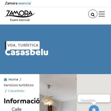
Ir
Zamora
esencial
al
contenido
VDA. TURÍSTICA
Casasbelu
Home
/
Servicios turísticos
/
Casasbelu
Información
Casasbelu
Calle