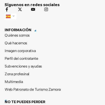
Síguenos en redes sociales
F
X
Y
I
a
-
o
n
c
t
u
s
e
w
t
t
b
i
u
a
INFORMACIÓN
o
t
b
g
o
t
e
r
Quiénes somos
k
e
a
-
r
m
Qué hacemos
f
Imagen corporativa
Perfil del contratante
Subvenciones y ayudas
Zona profesinal
Multimedia
Web Patronato de Turismo Zamora
NO TE PUEDES PERDER