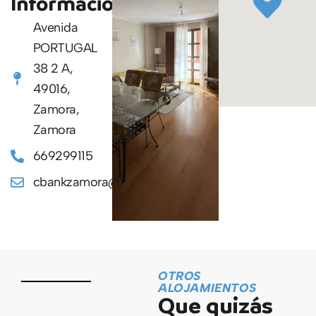
Información
Avenida
PORTUGAL
38 2 A,
49016,
Zamora,
Zamora
669299115
cbankzamora@hotmail.com
OTROS
ALOJAMIENTOS
Que quizás