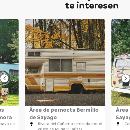
te interesen
as
Área de pernocta Bermillo
Área 
amora
de Sayago
Saya
obayo de
Rivera del Cáñamo (entrada por el
Cal
cruce de Muga y Fariza)