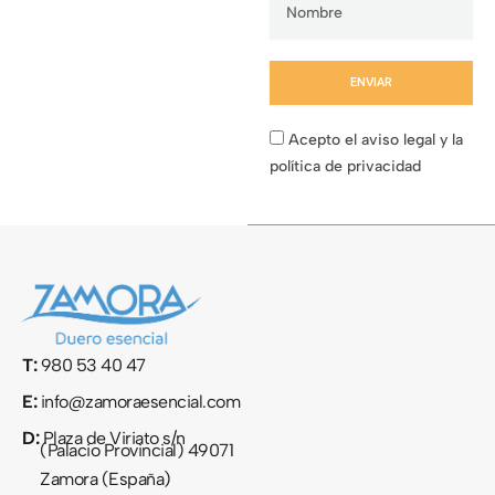
ENVIAR
Acepto el aviso legal y la
política de privacidad
T:
980 53 40 47
E:
info@zamoraesencial.com
D:
Plaza de Viriato s/n
(Palacio Provincial) 49071
Zamora (España)