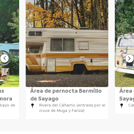
as
Área de pernocta Bermillo
Área 
amora
de Sayago
Saya
obayo de
Rivera del Cáñamo (entrada por el
Cal
cruce de Muga y Fariza)