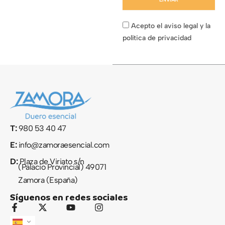
Acepto el aviso legal y la
política de privacidad
T:
980 53 40 47
E:
info@zamoraesencial.com
D:
Plaza de Viriato s/n
(Palacio Provincial) 49071
Zamora (España)
Síguenos en redes sociales
F
X
Y
I
a
-
o
n
c
t
u
s