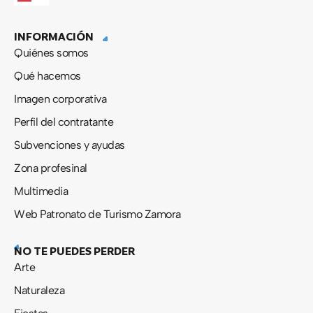
e
w
t
t
b
i
u
a
INFORMACIÓN
o
t
b
g
o
t
e
r
Quiénes somos
k
e
a
-
r
m
Qué hacemos
f
Imagen corporativa
Perfil del contratante
Subvenciones y ayudas
Zona profesinal
Multimedia
Web Patronato de Turismo Zamora
NO TE PUEDES PERDER
Arte
Naturaleza