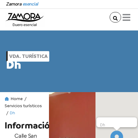
Ir
Zamora
esencial
al
contenido
VDA. TURÍSTICA
Dh
Home
/
Servicios turísticos
/
Dh
Información
Dh
Calle San