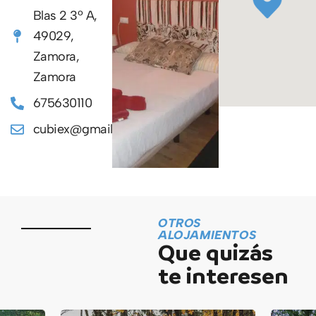
Blas 2 3º A,
49029,
Zamora,
Zamora
675630110
cubiex@gmail.com
OTROS
ALOJAMIENTOS
Que quizás
te interesen