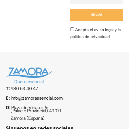
ENVIAR
Acepto el aviso legal y la
política de privacidad
T:
980 53 40 47
E:
info@zamoraesencial.com
D:
Plaza de Viriato s/n
(Palacio Provincial) 49071
Zamora (España)
Síguenos en redes sociales