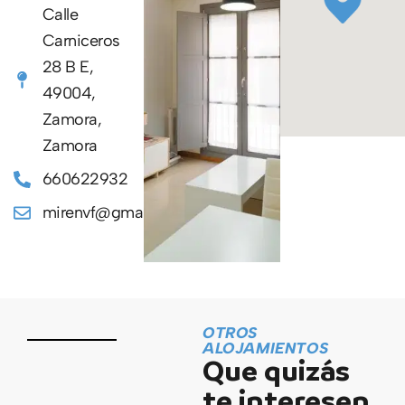
Calle
Carniceros
28 B E,
49004,
Zamora,
Zamora
660622932
mirenvf@gmail.com
OTROS
ALOJAMIENTOS
Que quizás
te interesen