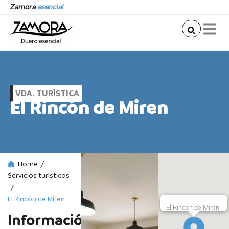
Ir
Zamora
esencial
al
contenido
VDA. TURÍSTICA
El Rincón de Miren
Home
/
Servicios turísticos
/
El Rincón de Miren
El Rincón de Miren
Información