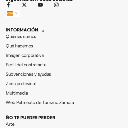
F
X
Y
I
a
-
o
n
c
t
u
s
e
w
t
t
b
i
u
a
INFORMACIÓN
o
t
b
g
o
t
e
r
Quiénes somos
k
e
a
-
r
m
Qué hacemos
f
Imagen corporativa
Perfil del contratante
Subvenciones y ayudas
Zona profesinal
Multimedia
Web Patronato de Turismo Zamora
NO TE PUEDES PERDER
Arte