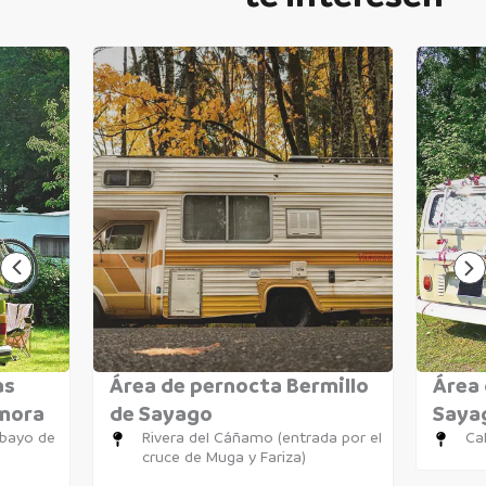
as
Área de pernocta Bermillo
Área 
amora
de Sayago
Saya
obayo de
Rivera del Cáñamo (entrada por el
Cal
cruce de Muga y Fariza)