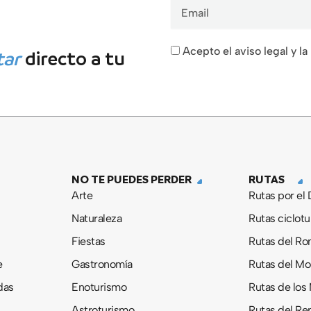
Email
Acepto el aviso legal y la
tar
directo a tu
NO TE PUEDES PERDER
RUTAS
Arte
Rutas por el
Naturaleza
Rutas ciclotu
Fiestas
Rutas del R
e
Gastronomía
Rutas del M
das
Enoturismo
Rutas de los
Astroturismo
Rutas del Re