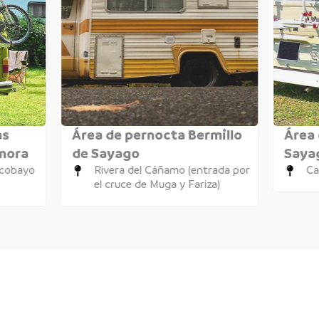
as
Área de pernocta Bermillo
Área 
amora
de Sayago
Saya
icobayo
Rivera del Cáñamo (entrada por
Ca
el cruce de Muga y Fariza)