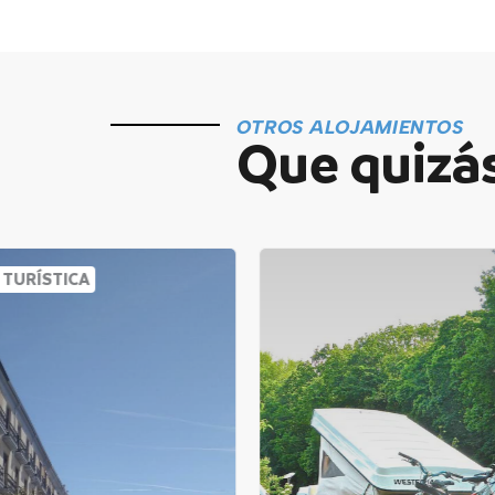
OTROS ALOJAMIENTOS
Que quizás
 TURÍSTICA