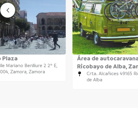
 Plaza
Área de autocaravan
lle Mariano Benlliure 2 2º E,
Ricobayo de Alba, Z
004, Zamora, Zamora
Crta. Alcañices 49165 R
de Alba