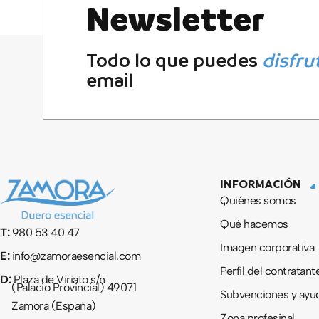
Newsletter
Todo lo que puedes
disfru
email
INFORMACIÓN
Quiénes somos
Qué hacemos
T:
980 53 40 47
Imagen corporativa
E:
info@zamoraesencial.com
Perfil del contratant
D:
Plaza de Viriato s/n
(Palacio Provincial) 49071
Subvenciones y ayu
Zamora (España)
Zona profesinal