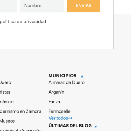
ENVIAR
 política de privacidad
MUNICIPIOS
 Duero
Almaraz de Duero
ristas
Argañín
ománico
Fariza
odernismo en Zamora
Fermoselle
Ver todos
 Museos
ÚLTIMAS DEL BLOG
nacimiento Sayagués