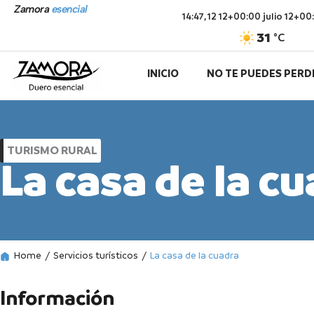
Ir
Zamora
esencial
14:47,
12 12+00:00 julio 12+0
al
31
°C
contenido
INICIO
NO TE PUEDES PERD
TURISMO RURAL
La casa de la c
Home
/
Servicios turísticos
/
La casa de la cuadra
Información