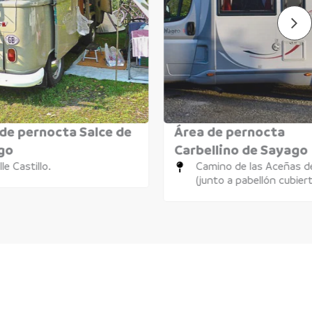
de pernocta Salce de
Área de pernocta
go
Carbellino de Sayago
lle Castillo.
Camino de las Aceñas de
(junto a pabellón cubier