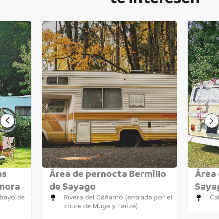
as
Área de pernocta Bermillo
Área 
amora
de Sayago
Saya
obayo de
Rivera del Cáñamo (entrada por el
Cal
cruce de Muga y Fariza)