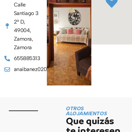
Calle
Santiago 3
2º D,
49004,
Zamora,
Zamora
655885313
anaibanez0202@gmail.com
OTROS
ALOJAMIENTOS
Que quizás
te interesen