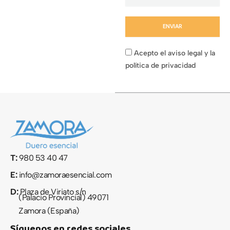
ENVIAR
Acepto el aviso legal y la
política de privacidad
T:
980 53 40 47
E:
info@zamoraesencial.com
D:
Plaza de Viriato s/n
(Palacio Provincial) 49071
Zamora (España)
Síguenos en redes sociales