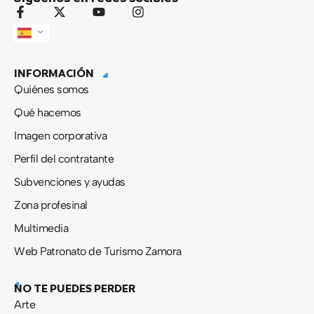
F
X
Y
I
a
-
o
n
c
t
u
s
e
w
t
t
b
i
u
a
INFORMACIÓN
o
t
b
g
o
t
e
r
Quiénes somos
k
e
a
-
r
m
Qué hacemos
f
Imagen corporativa
Perfil del contratante
Subvenciones y ayudas
Zona profesinal
Multimedia
Web Patronato de Turismo Zamora
NO TE PUEDES PERDER
Arte