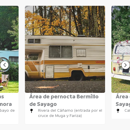
as
Área de pernocta Bermillo
Área 
amora
de Sayago
Saya
obayo de
Rivera del Cáñamo (entrada por el
Cal
cruce de Muga y Fariza)