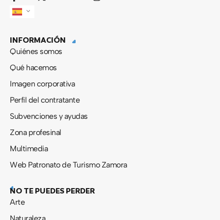
a
-
o
n
c
t
u
s
e
w
t
t
b
i
u
a
INFORMACIÓN
o
t
b
g
o
t
e
r
Quiénes somos
k
e
a
-
r
m
Qué hacemos
f
Imagen corporativa
Perfil del contratante
Subvenciones y ayudas
Zona profesinal
Multimedia
Web Patronato de Turismo Zamora
NO TE PUEDES PERDER
Arte
Naturaleza