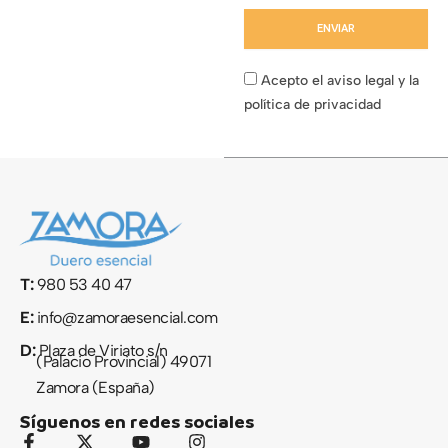
ENVIAR
Acepto el aviso legal y la
política de privacidad
T:
980 53 40 47
E:
info@zamoraesencial.com
D:
Plaza de Viriato s/n
(Palacio Provincial) 49071
Zamora (España)
Síguenos en redes sociales
F
X
Y
I