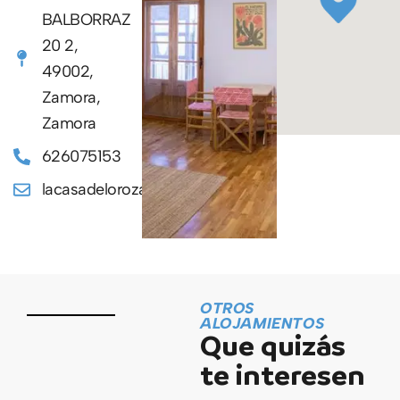
BALBORRAZ
20 2,
49002,
Zamora,
Zamora
626075153
lacasadelorozamora@gmail.com
OTROS
ALOJAMIENTOS
Que quizás
te interesen