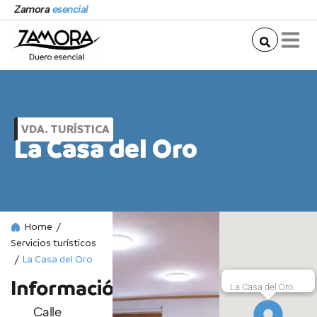
Ir
Zamora
esencial
al
contenido
VDA. TURÍSTICA
La Casa del Oro
Home
/
Servicios turísticos
/
La Casa del Oro
Información
La Casa del Oro
Calle