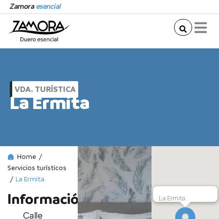
Ir
Zamora
esencial
al
contenido
VDA. TURÍSTICA
La Ermita
Home
/
Servicios turísticos
/
La Ermita
Información
La Ermita
Calle