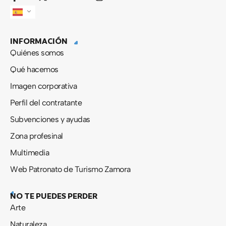
a
-
o
n
c
t
u
s
e
w
t
t
b
i
u
a
INFORMACIÓN
o
t
b
g
o
t
e
r
Quiénes somos
k
e
a
-
r
m
Qué hacemos
f
Imagen corporativa
Perfil del contratante
Subvenciones y ayudas
Zona profesinal
Multimedia
Web Patronato de Turismo Zamora
NO TE PUEDES PERDER
Arte
Naturaleza