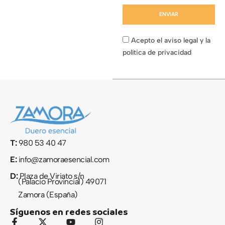
ENVIAR
Acepto el aviso legal y la
política de privacidad
T:
980 53 40 47
E:
info@zamoraesencial.com
D:
Plaza de Viriato s/n
(Palacio Provincial) 49071
Zamora (España)
Síguenos en redes sociales
F
X
Y
I