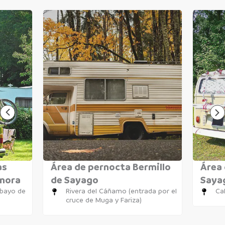
as
Área de pernocta Bermillo
Área 
amora
de Sayago
Saya
obayo de
Rivera del Cáñamo (entrada por el
Cal
cruce de Muga y Fariza)