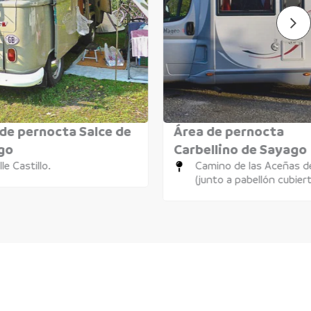
de pernocta Salce de
Área de pernocta
go
Carbellino de Sayago
lle Castillo.
Camino de las Aceñas de
(junto a pabellón cubier