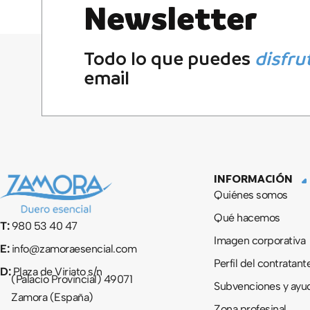
Newsletter
Todo lo que puedes
disfru
email
INFORMACIÓN
Quiénes somos
Qué hacemos
T:
980 53 40 47
Imagen corporativa
E:
info@zamoraesencial.com
Perfil del contratant
D:
Plaza de Viriato s/n
(Palacio Provincial) 49071
Subvenciones y ayu
Zamora (España)
Zona profesinal