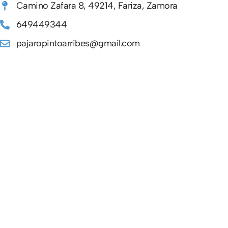
Camino Zafara 8, 49214, Fariza, Zamora
649449344
pajaropintoarribes@gmail.com