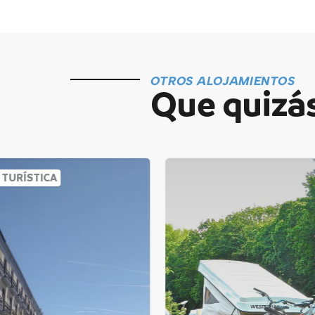
OTROS ALOJAMIENTOS
Que quizás
 TURÍSTICA