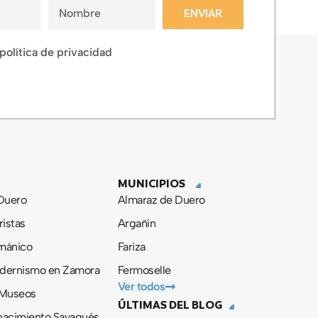
ENVIAR
 política de privacidad
MUNICIPIOS
 Duero
Almaraz de Duero
ristas
Argañín
ománico
Fariza
odernismo en Zamora
Fermoselle
Ver todos
 Museos
ÚLTIMAS DEL BLOG
nacimiento Sayagués