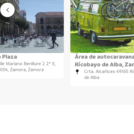
 Plaza
Área de autocaravan
lle Mariano Benlliure 2 2º E,
Ricobayo de Alba, Z
004, Zamora, Zamora
Crta. Alcañices 49165 R
de Alba