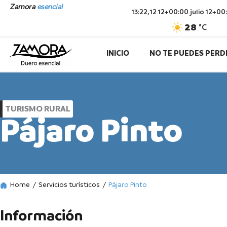
Ir
Zamora
esencial
13:22,
12 12+00:00 julio 12+0
al
28
°C
contenido
INICIO
NO TE PUEDES PERD
TURISMO RURAL
Pájaro Pinto
Home
/
Servicios turísticos
/
Pájaro Pinto
Información