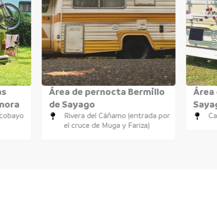
as
Área de pernocta Bermillo
Área 
amora
de Sayago
Saya
icobayo
Rivera del Cáñamo (entrada por
Ca
el cruce de Muga y Fariza)