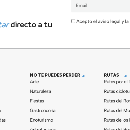
Email
Acepto el aviso legal y la
tar
directo a tu
NO TE PUEDES PERDER
RUTAS
Arte
Rutas por el
Naturaleza
Rutas ciclotu
Fiestas
Rutas del R
e
Gastronomía
Rutas del M
das
Enoturismo
Rutas de los
Astroturismo
Rutas del Re