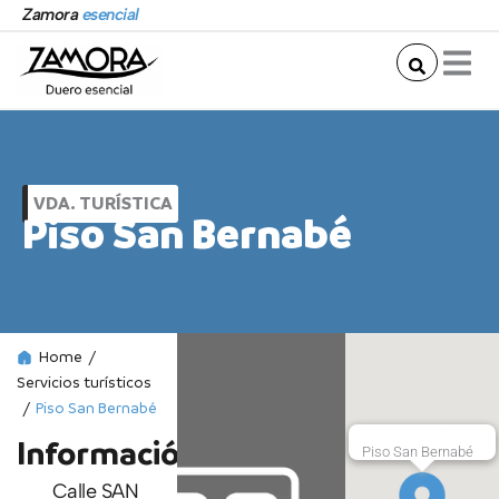
Ir
Zamora
esencial
al
contenido
VDA. TURÍSTICA
Piso San Bernabé
Home
/
Servicios turísticos
/
Piso San Bernabé
Información
Piso San Bernabé
Calle SAN