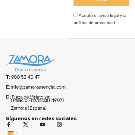
Acepto el aviso legal y la
política de privacidad
T:
980 53 40 47
E:
info@zamoraesencial.com
D:
Plaza de Viriato s/n
(Palacio Provincial) 49071
Zamora (España)
Síguenos en redes sociales
F
X
Y
I
a
-
o
n
c
t
u
s