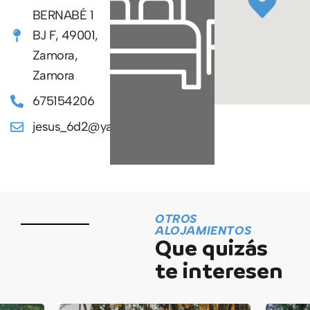
BERNABÉ 1
BJ F, 49001,
Zamora,
Zamora
675154206
jesus_6d2@yahoo.es
OTROS
ALOJAMIENTOS
Que quizás
te interesen