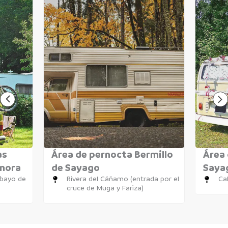
as
Área de pernocta Bermillo
Área 
amora
de Sayago
Saya
obayo de
Rivera del Cáñamo (entrada por el
Cal
cruce de Muga y Fariza)