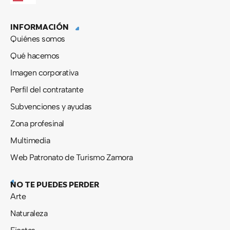
e
w
t
t
b
i
u
a
INFORMACIÓN
o
t
b
g
o
t
e
r
Quiénes somos
k
e
a
-
r
m
Qué hacemos
f
Imagen corporativa
Perfil del contratante
Subvenciones y ayudas
Zona profesinal
Multimedia
Web Patronato de Turismo Zamora
NO TE PUEDES PERDER
Arte
Naturaleza