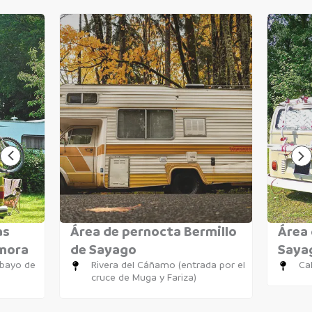
as
Área de pernocta Bermillo
Área 
amora
de Sayago
Saya
obayo de
Rivera del Cáñamo (entrada por el
Cal
cruce de Muga y Fariza)