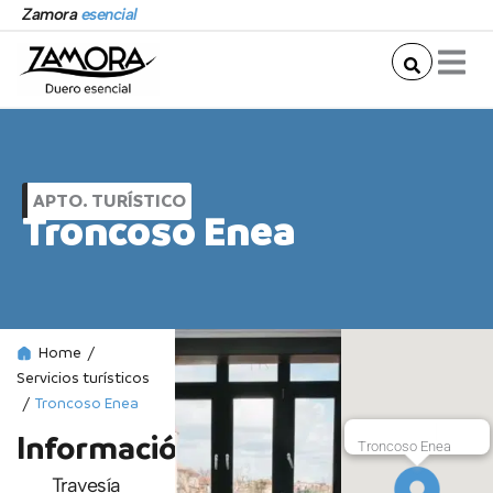
Ir
Zamora
esencial
al
contenido
APTO. TURÍSTICO
Troncoso Enea
Home
/
Servicios turísticos
/
Troncoso Enea
Información
Troncoso Enea
Travesía