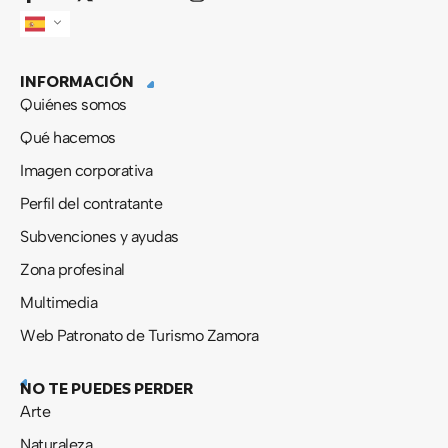
a
-
o
n
c
t
u
s
e
w
t
t
b
i
u
a
INFORMACIÓN
o
t
b
g
o
t
e
r
Quiénes somos
k
e
a
-
r
m
Qué hacemos
f
Imagen corporativa
Perfil del contratante
Subvenciones y ayudas
Zona profesinal
Multimedia
Web Patronato de Turismo Zamora
NO TE PUEDES PERDER
Arte
Naturaleza