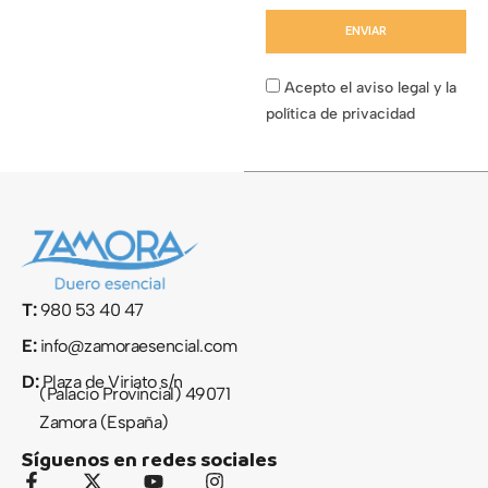
ENVIAR
Acepto el aviso legal y la
política de privacidad
T:
980 53 40 47
E:
info@zamoraesencial.com
D:
Plaza de Viriato s/n
(Palacio Provincial) 49071
Zamora (España)
Síguenos en redes sociales
F
X
Y
I