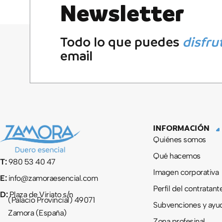
Newsletter
Todo lo que puedes
disfru
email
INFORMACIÓN
Quiénes somos
Qué hacemos
T:
980 53 40 47
Imagen corporativa
E:
info@zamoraesencial.com
Perfil del contratant
D:
Plaza de Viriato s/n
(Palacio Provincial) 49071
Subvenciones y ayu
Zamora (España)
Zona profesinal