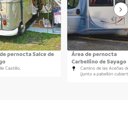
de pernocta Salce de
Área de pernocta
go
Carbellino de Sayago
lle Castillo.
Camino de las Aceñas de
(junto a pabellón cubier