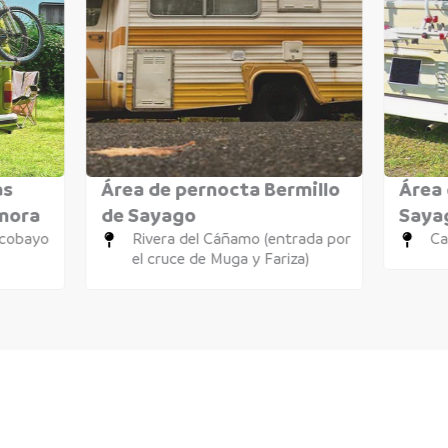
as
Área de pernocta Bermillo
Área 
amora
de Sayago
Saya
icobayo
Rivera del Cáñamo (entrada por
Ca
el cruce de Muga y Fariza)