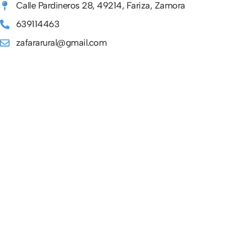
Calle Pardineros 28, 49214, Fariza, Zamora
639114463
zafararural@gmail.com