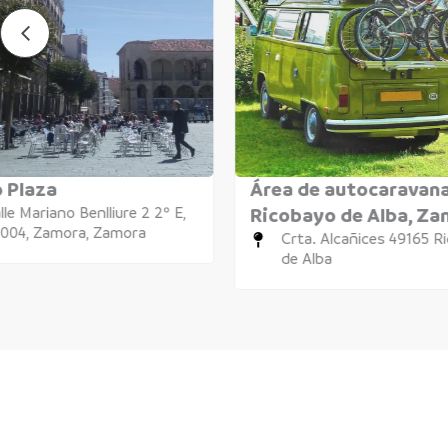
 Plaza
Área de autocaravan
lle Mariano Benlliure 2 2º E,
Ricobayo de Alba, Z
004, Zamora, Zamora
Crta. Alcañices 49165 R
de Alba