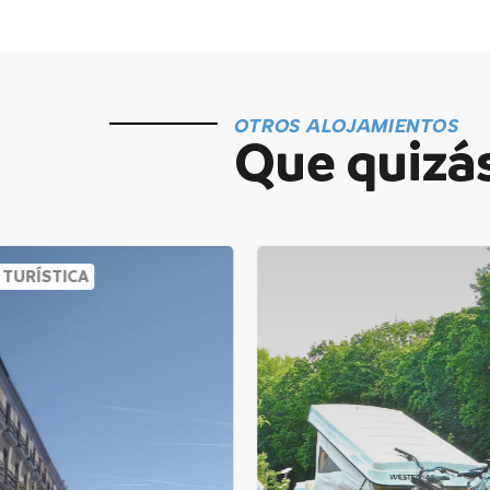
OTROS ALOJAMIENTOS
Que quizás
 TURÍSTICA