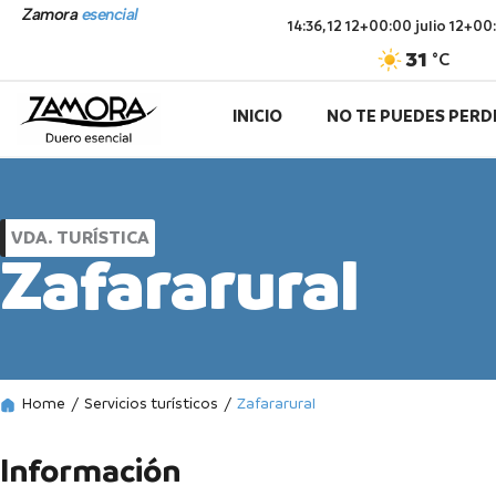
Ir
Zamora
esencial
14:36,
12 12+00:00 julio 12+0
al
31
°C
contenido
INICIO
NO TE PUEDES PERD
VDA. TURÍSTICA
Zafararural
Home
/
Servicios turísticos
/
Zafararural
Información