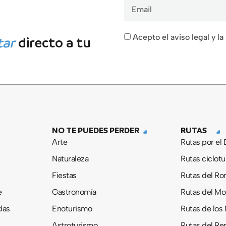
Email
Acepto el aviso legal y la
tar
directo a tu
NO TE PUEDES PERDER
RUTAS
Arte
Rutas por el
Naturaleza
Rutas ciclotu
Fiestas
Rutas del R
e
Gastronomía
Rutas del M
das
Enoturismo
Rutas de los
Astroturismo
Rutas del Re