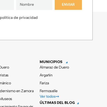
ENVIAR
 política de privacidad
MUNICIPIOS
 Duero
Almaraz de Duero
ristas
Argañín
ománico
Fariza
odernismo en Zamora
Fermoselle
Ver todos
 Museos
ÚLTIMAS DEL BLOG
nacimiento Sayagués